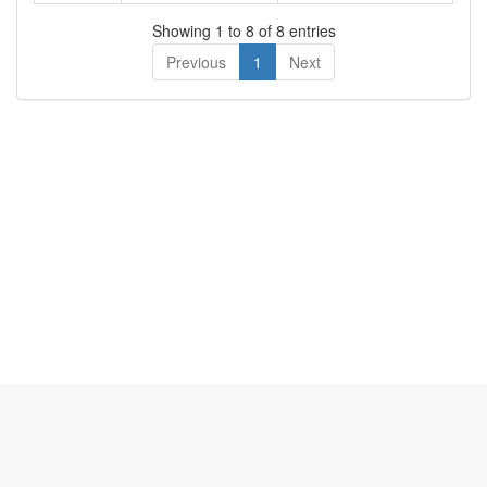
Showing 1 to 8 of 8 entries
Previous
1
Next
สำหรับการแสดงผลที่ดี แนะนำ Firefox Web Browser | copyright
2019
www.esdc.go.th
หน่วยศึกษานิเทศก์ สำนักงานคณะกรรมการการศึกษาขั้นพื้นฐาน-ศนฐ. |
OBEC Supervisory Division-SDOBEC