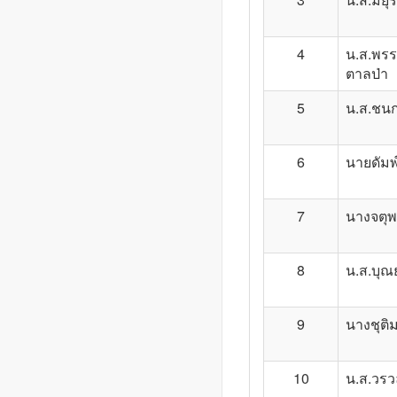
4
น.ส.พร
ตาลป่า
5
น.ส.ชนกา
6
นายดัมพ
7
นางจตุพ
8
น.ส.บุณย
9
นางชุติม
10
น.ส.วรวล