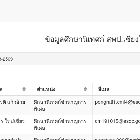
ข้อมูลศึกษานิเทศก์ สพป.เชียง
08-2569
ุล
ตำแหน่ง
อีเมล
รติ แก้วอ้าย
ศึกษานิเทศก์ชำนาญการ
pongrati1.cmi4@esd
พิเศษ
กร ใหม่เขียว
ศึกษานิเทศก์ชำนาญการ
cm191015@esdc.go
พิเศษ
รี ซาวจำปา
ศึกษานิเทศก์ชำนาญการ
superkoy.888@esdc.