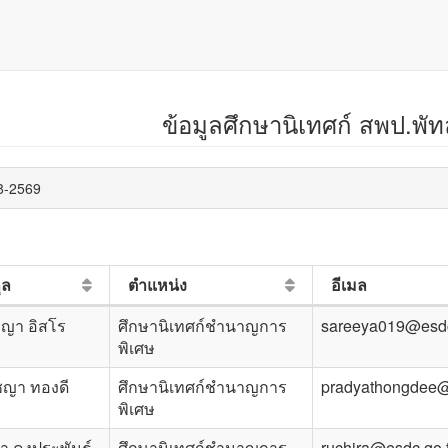
ข้อมูลศึกษานิเทศก์ สพป.พัท
08-2569
ุล
ตำแหน่ง
อีเมล
ีญา อิสโร
ศึกษานิเทศก์ชำนาญการ
sareeya019@esdc
พิเศษ
ชญา ทองดี
ศึกษานิเทศก์ชำนาญการ
pradyathongdee@
พิเศษ
รา คงประพันธ์
ศึกษานิเทศก์ชำนาญการ
ruchira@esdc.go.