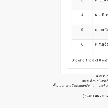
4
น.ส.มีน
5
นายสหั
6
น.ส.สุจิ
Showing 1 to 6 of 6 entr
สำหรับก
หน่วยศึกษานิเทศ
ชั้น 6 อาคารรัชมังคลาภิเษก 2 เลขที่
ผู้ดูแลระบบ : น